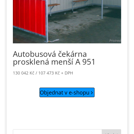
Autobusová čekárna
prosklená menší A 951
130 042
Kč
/
107 473
Kč
+ DPH
Objednat v e-shopu