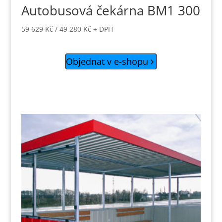
Autobusová čekárna BM1 300
59 629
Kč
/
49 280
Kč
+ DPH
Objednat v e-shopu