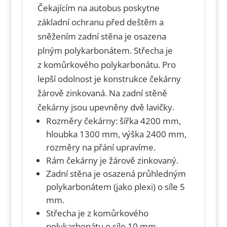
Čekajícím na autobus poskytne
základní ochranu před deštěm a
sněžením zadní stěna je osazena
plným polykarbonátem. Střecha je
z komůrkového polykarbonátu. Pro
lepší odolnost je konstrukce čekárny
žárově zinkovaná. Na zadní stěně
čekárny jsou upevněny dvě lavičky.
Rozměry čekárny: šířka 4200 mm,
hloubka 1300 mm, výška 2400 mm,
rozměry na přání upravíme.
Rám čekárny je žárově zinkovaný.
Zadní stěna je osazená průhledným
polykarbonátem (jako plexi) o síle 5
mm.
Střecha je z komůrkového
polykarbonátu o síle 10 mm.