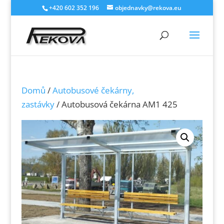
+420 602 352 196
objednavky@rekova.eu
Domů
/
Autobusové čekárny,
zastávky
/ Autobusová čekárna AM1 425